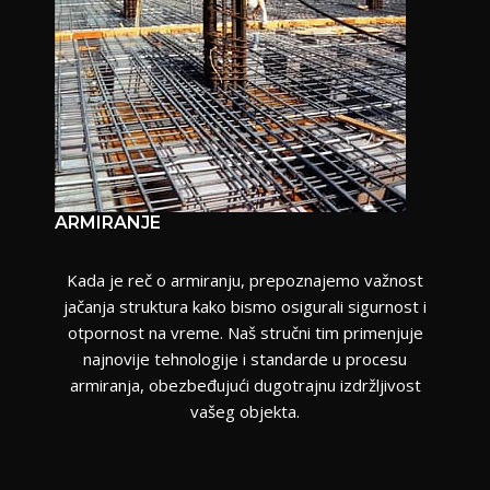
ARMIRANJE
Kada je reč o armiranju, prepoznajemo važnost
jačanja struktura kako bismo osigurali sigurnost i
otpornost na vreme. Naš stručni tim primenjuje
najnovije tehnologije i standarde u procesu
armiranja, obezbeđujući dugotrajnu izdržljivost
vašeg objekta.