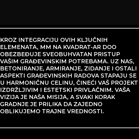
KROZ INTEGRACIJU OVIH KLJUČNIH
ELEMENATA, MM NA KVADRAT-AR DOO
OBEZBEĐUJE SVEOBUHVATAN PRISTUP
VAŠIM GRAĐEVINSKIM POTREBAMA. UZ NAS,
BETONIRANJE, ARMIRANJE, ZIDANJE I OSTALI
ASPEKTI GRAĐEVINSKIH RADOVA STAPAJU SE
U HARMONIČNU CELINU, ČINEĆI VAŠ PROJEKT
IZDRŽLJIVIM I ESTETSKI PRIVLAČNIM. VAŠA
VIZIJA JE NAŠA MISIJA, A SVAKI KORAK
GRADNJE JE PRILIKA DA ZAJEDNO
OBLIKUJEMO TRAJNE VREDNOSTI.