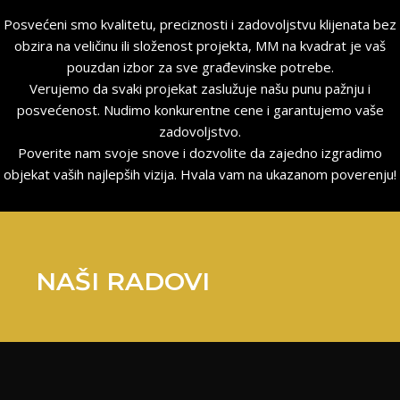
Posvećeni smo kvalitetu, preciznosti i zadovoljstvu klijenata bez
obzira na veličinu ili složenost projekta, MM na kvadrat je vaš
pouzdan izbor za sve građevinske potrebe.
Verujemo da svaki projekat zaslužuje našu punu pažnju i
posvećenost. Nudimo konkurentne cene i garantujemo vaše
zadovoljstvo.
Poverite nam svoje snove i dozvolite da zajedno izgradimo
objekat vaših najlepših vizija. Hvala vam na ukazanom poverenju!
NAŠI RADOVI