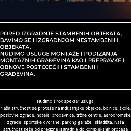
PORED IZGRADNJE STAMBENIH OBJEKATA,
BAVIMO SE I IZGRADNJOM NESTAMBENIH
OBJEKATA.
NUDIMO USLUGE MONTAŽE I PODIZANJA
MONTAŽNIH GRAĐEVINA KAO I PREPRAVKE I
OBNOVE POSTOJEĆIH STAMBENIH
GRAĐEVINA.
Nudimo širok spektar usluga.
Naša stručnost se proteže na industrijske objekte, bolnice, škole,
poslovne zgrade, hotele, prodavnice, tržne centre, aerodromske
zgrade, sportske dvorane, parking garaže i skladišta. Naša
stručnost seže od precizne izgradnje do kompleksnih procesa